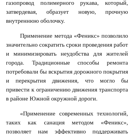
газопровод полимерного рукава, который,
затвердевая, образует новую, прочную
внутреннюю оболочку.
Пресс-
Применение метода «Феникс» позволило
центр
значительно сократить сроки проведения работ
и минимизировать неудобства для жителей
Новости
города. Традиционные способы ремонта
Объявления
потребовали бы вскрытия дорожного покрытия
Внутрикорпоративные
и перекрытия движения, что могло бы
новости
Контакты
привести к ограничению движения транспорта
пресс-
в районе Южной окружной дороги.
службы
«Применение современных технологий,
таких как санация методом «Феникс»,
позволяет нам эффективно поддерживать