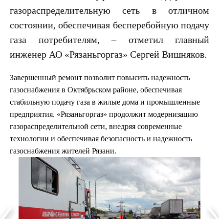
Контакты
газораспределительную сеть в отличном
состоянии, обеспечивая бесперебойную подачу
Обратная
газа потребителям, – отметил главный
связь
Обслуживание
инженер АО «Рязаньгоргаз» Сергей Вишняков.
оборудования
Подразделения
Завершенный ремонт позволит повысить надежность
Режим
газоснабжения в Октябрьском районе, обеспечивая
работы
стабильную подачу газа в жилые дома и промышленные
предприятия. «Рязаньгоргаз» продолжит модернизацию
газораспределительной сети, внедряя современные
технологии и обеспечивая безопасность и надежность
газоснабжения жителей Рязани.
Юридическим
лицам
Газификация
Догазификация