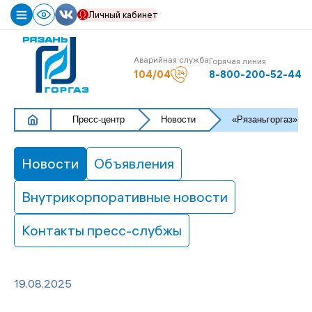
Личный кабинет
О
Магазин
Аварийная служба
Горячая линия
компании
газового
104/04
8-800-200-52-44
оборудования
Карьера
«ПРОМЕТЕЙ»
Пресс-центр
Новости
«Рязаньгоргаз» по
История
Руководство
Интернет-
Новости
Объявления
приемная
генерального
Внутрикорпоративные новости
директора
Раскрытие
Контакты пресс-слубжы
информации
Документы
Закупки
19.08.2025
Реализация