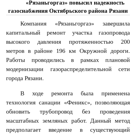
непрофильных
«Рязаньгоргаз» повысил надежность
активов
газоснабжения Октябрьского района Рязани
Реквизиты
Компания «Рязаньгоргаз» завершила
капитальный ремонт участка газопровода
высокого давления протяженностью 200
Физическим
метров в районе 196 км Окружной дороги.
лицам
Работы проводились в рамках плановой
модернизации газораспределительной сети
Тарифы
города Рязани.
Газификация
Догазификация
В ходе ремонта была применена
Техобслуживание
технология санации «Феникс», позволяющая
газового
обновить трубопровод без проведения
оборудования
Правила
масштабных земляных работ. Данный метод
пользования
предполагает введение в существующий
газом