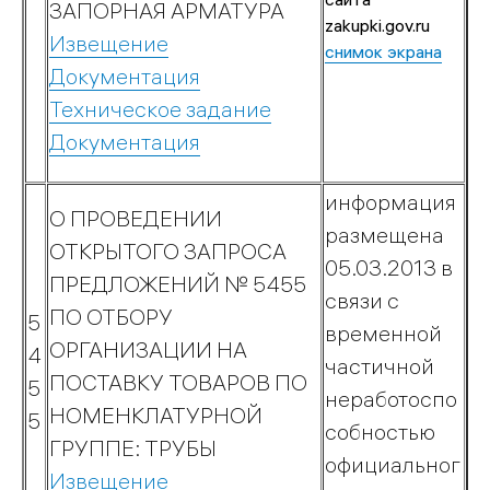
Контакты
ЗАПОРНАЯ АРМАТУРА
zakupki.gov.ru
Извещение
снимок экрана
Обратная
Документация
связь
Техническое задание
Обслуживание
Документация
оборудования
Подразделения
информация
Режим
О ПРОВЕДЕНИИ
работы
размещена
ОТКРЫТОГО ЗАПРОСА
05.03.2013 в
ПРЕДЛОЖЕНИЙ № 5455
связи с
ПО ОТБОРУ
5
временной
Юридическим
ОРГАНИЗАЦИИ НА
4
частичной
лицам
ПОСТАВКУ ТОВАРОВ ПО
5
неработоспо
НОМЕНКЛАТУРНОЙ
5
собностью
Газификация
ГРУППЕ: ТРУБЫ
официальног
Догазификация
Извещение