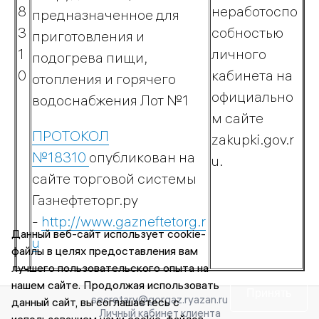
8
неработоспо
предназначенное для
3
собностью
приготовления и
1
личного
подогрева пищи,
0
кабинета на
отопления и горячего
официально
водоснабжения Лот №1
м сайте
ПРОТОКОЛ
zakupki.gov.r
№18310
опубликован на
u.
сайте торговой системы
Газнефтеторг.ру
-
http://www.gazneftetorg.r
Данный веб-сайт использует cookie-
u
файлы в целях предоставления вам
лучшего пользовательского опыта на
нашем сайте. Продолжая использовать
Принять
secretary@gorgaz.ryazan.ru
данный сайт, вы соглашаетесь с
Личный кабинет клиента