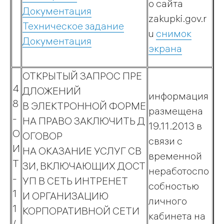
о сайта
Техобслуживание
Документация
газового
zakupki.gov.r
Техническое задание
оборудования
u
снимок
Документация
Тарифы
экрана
Правила
пользования
ОТКРЫТЫЙ ЗАПРОС ПРЕ
газом
4
ДЛОЖЕНИЙ
информация
8
В ЭЛЕКТРОННОЙ ФОРМЕ
размещена
-
НА ПРАВО ЗАКЛЮЧИТЬ Д
19.11.2013 в
Вопрос-
О
ОГОВОР
связи с
ответ
И
НА ОКАЗАНИЕ УСЛУГ СВ
временной
Т
ЗИ, ВКЛЮЧАЮЩИХ ДОСТ
неработоспо
-
УП В СЕТЬ ИНТРЕНЕТ
собностью
1
И ОРГАНИЗАЦИЮ
личного
1
КОРПОРАТИВНОЙ СЕТИ
Учебно-
кабинета на
/