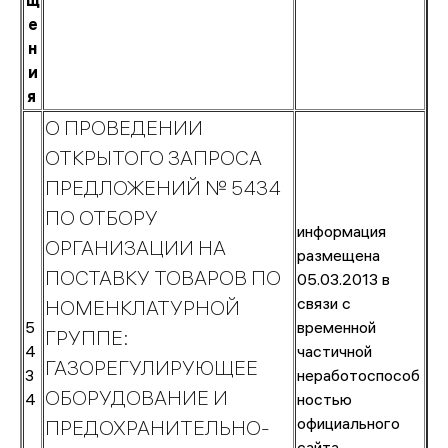
щ
газом
е
н
и
я
Пресс-
О ПРОВЕДЕНИИ
центр
ОТКРЫТОГО ЗАПРОСА
ПРЕДЛОЖЕНИЙ № 5434
Новости
ПО ОТБОРУ
Объявления
информация
ОРГАНИЗАЦИИ НА
Внутрикорпоративные
размещена
новости
ПОСТАВКУ ТОВАРОВ ПО
05.03.2013 в
Контакты
связи с
НОМЕНКЛАТУРНОЙ
пресс-
5
временной
ГРУППЕ:
службы
4
частичной
ГАЗОРЕГУЛИРУЮЩЕЕ
3
неработоспособ
ОБОРУДОВАНИЕ И
4
ностью
официального
ПРЕДОХРАНИТЕЛЬНО-
сайта