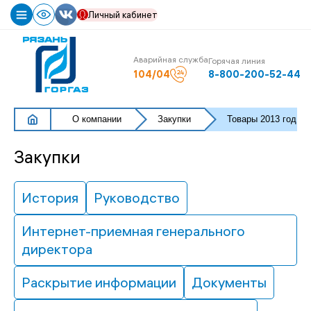
Личный кабинет
О
Аварийная служба
Горячая линия
компании
104/04
8-800-200-52-44
Карьера
О компании
Закупки
Товары 2013 год
История
Руководство
Закупки
Интернет-
приемная
История
Руководство
генерального
директора
Интернет-приемная генерального
Раскрытие
директора
информации
Документы
Раскрытие информации
Документы
Закупки
Реализация