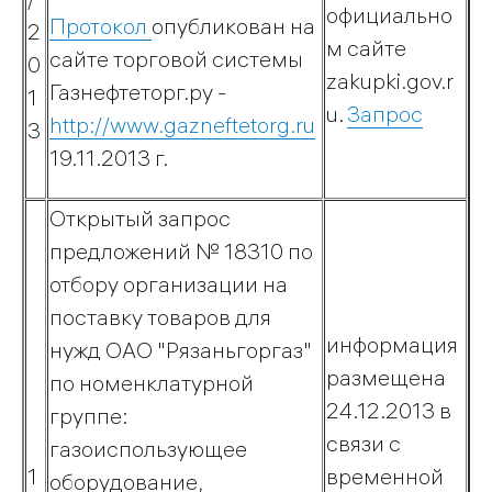
официально
методический
Протокол
опубликован на
2
м сайте
центр
сайте торговой системы
0
zakupki.gov.r
Газнефтеторг.ру -
1
u.
Запрос
http://www.gazneftetorg.ru
3
Магазин
19.11.2013 г.
газового
оборудования
Открытый запрос
предложений № 18310 по
«ПРОМЕТЕЙ»
отбору организации на
поставку товаров для
информация
нужд ОАО "Рязаньгоргаз"
размещена
по номенклатурной
24.12.2013 в
группе:
связи с
газоиспользующее
1
временной
оборудование,