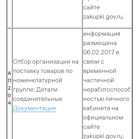
методический
сайте
центр
zakupki.gov.ru.
информация
Магазин
размещена
газового
06.02.2017 в
Отбор организации на
связи с
оборудования
поставку товаров по
временной
«ПРОМЕТЕЙ»
А
номенклатурной
частичной
П
2
группе: Детали
неработоспособ
0
соединительные
ностью личного
4
Документация
кабинета на
официальном
сайте
zakupki.gov.ru.