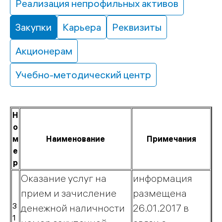
Реализация непрофильных активов
непрофильных
активов
Закупки
Карьера
Реквизиты
Реквизиты
Акционерам
Учебно-методический центр
Физическим
лицам
Н
Тарифы
о
Газификация
м
Наименование
Примечания
Догазификация
е
Техобслуживание
р
газового
Оказание услуг на
информация
оборудования
прием и зачисление
размещена
Правила
3
денежной наличности
26.01.2017 в
пользования
1