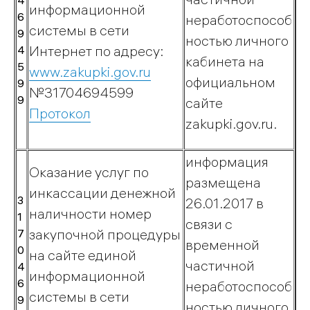
4
Контакты
информационной
6
неработоспособ
системы в сети
9
ностью личного
Обратная
Интернет по адресу:
4
связь
кабинета на
5
www.zakupki.gov.ru
Обслуживание
официальном
9
№31704694599
оборудования
9
сайте
Подразделения
Протокол
zakupki.gov.ru.
Режим
работы
информация
Оказание услуг по
размещена
инкассации денежной
3
26.01.2017 в
наличности номер
1
Юридическим
связи с
закупочной процедуры
7
лицам
временной
0
на сайте единой
частичной
4
информационной
Газификация
6
неработоспособ
системы в сети
Догазификация
9
ностью личного