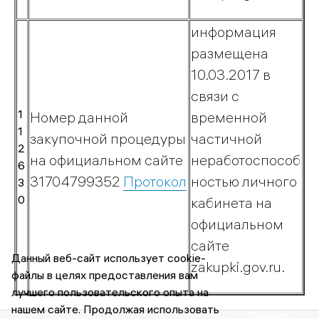
информация
размещена
10.03.2017 в
связи с
1
Номер данной
временной
1
закупочной процедуры
частичной
2
на официальном сайте
неработоспособ
6
31704799352
Протокол
ностью личного
3
0
кабинета на
официальном
сайте
Данный веб-сайт использует cookie-
zakupki.gov.ru.
файлы в целях предоставления вам
лучшего пользовательского опыта на
нашем сайте. Продолжая использовать
Принять