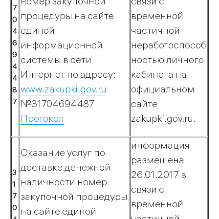
номер закупочной
связи с
газом
7
процедуры на сайте
временной
0
единой
частичной
4
6
информационной
неработоспособ
Пресс-
9
системы в сети
ностью личного
4
центр
Интернет по адресу:
кабинета на
4
www.zakupki.gov.ru
официальном
8
Новости
7
№31704694487
сайте
Объявления
Протокол
zakupki.gov.ru.
Внутрикорпоративные
новости
информация
Контакты
Оказание услуг по
пресс-
размещена
доставке денежной
службы
3
26.01.2017 в
наличности номер
1
связи с
закупочной процедуры
7
временной
0
на сайте единой
частичной