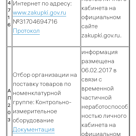
Техобслуживание
Интернет по адресу:
4
кабинета на
газового
7
www.zakupki.gov.ru
официальном
оборудования
1
№31704694716
Тарифы
6
сайте
Протокол
Правила
zakupki.gov.ru.
пользования
газом
информация
размещена
06.02.2017 в
Отбор организации на
связи с
Вопрос-
поставку товаров по
временной
ответ
А
номенклатурной
частичной
П
группе: Контрольно-
2
неработоспособ
измерительное
0
ностью личного
оборудование
3
кабинета на
Документация
Учебно-
официальном