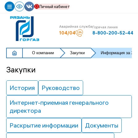
Личный кабинет
О
Аварийная служба
Горячая линия
компании
104/04
8-800-200-52-44
Карьера
О компании
Закупки
Информация за 201
История
Руководство
Закупки
Интернет-
приемная
История
Руководство
генерального
директора
Интернет-приемная генерального
Раскрытие
директора
информации
Документы
Раскрытие информации
Документы
Закупки
Реализация